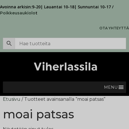
Avoinna arkisin:9-20| Lauantai 10-18| Sunnuntai 10-17 /
t
Poikkeusaukiolo
OTA YHTEYTTÄ
MENU
Etusivu
/ Tuotteet avainsanalla “moai patsas”
moai patsas