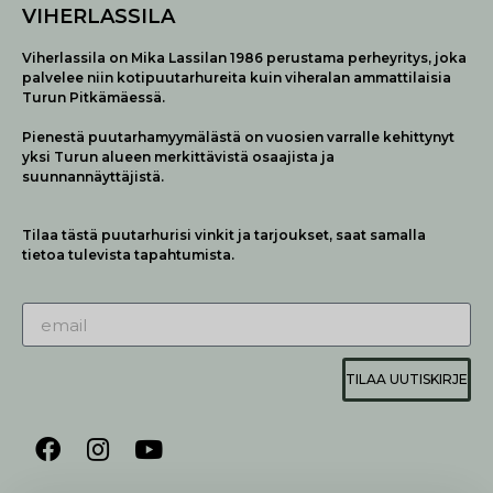
VIHERLASSILA
Viherlassila on Mika Lassilan 1986 perustama perheyritys, joka
palvelee niin kotipuutarhureita kuin viheralan ammattilaisia
Turun Pitkämäessä.
Pienestä puutarhamyymälästä on vuosien varralle kehittynyt
yksi Turun alueen merkittävistä osaajista ja
suunnannäyttäjistä.
Tilaa tästä puutarhurisi vinkit ja tarjoukset, saat samalla
tietoa tulevista tapahtumista.
TILAA UUTISKIRJE