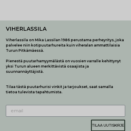
VIHERLASSILA
Viherlassila on Mika Lassilan 1986 perustama perheyritys, joka
palvelee niin kotipuutarhureita kuin viheralan ammattilaisia
Turun Pitkämäessä.
Pienestä puutarhamyymälästä on vuosien varralle kehittynyt
yksi Turun alueen merkittävistä osaajista ja
suunnannäyttäjistä.
Tilaa tästä puutarhurisi vinkit ja tarjoukset, saat samalla
tietoa tulevista tapahtumista.
TILAA UUTISKIRJE