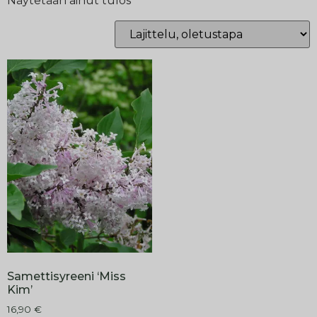
Näytetään ainut tulos
Samettisyreeni ‘Miss
Kim’
16,90
€