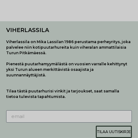
VIHERLASSILA
Viherlassila on Mika Lassilan 1986 perustama perheyritys, joka
palvelee niin kotipuutarhureita kuin viheralan ammattilaisia
Turun Pitkämäessä.
Pienestä puutarhamyymälästä on vuosien varralle kehittynyt
yksi Turun alueen merkittävistä osaajista ja
suunnannäyttäjistä.
Tilaa tästä puutarhurisi vinkit ja tarjoukset, saat samalla
tietoa tulevista tapahtumista.
TILAA UUTISKIRJE