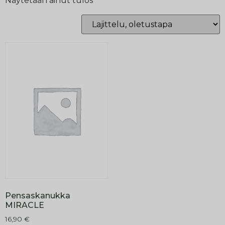
Näytetään ainut tulos
Pensaskanukka
MIRACLE
16,90
€