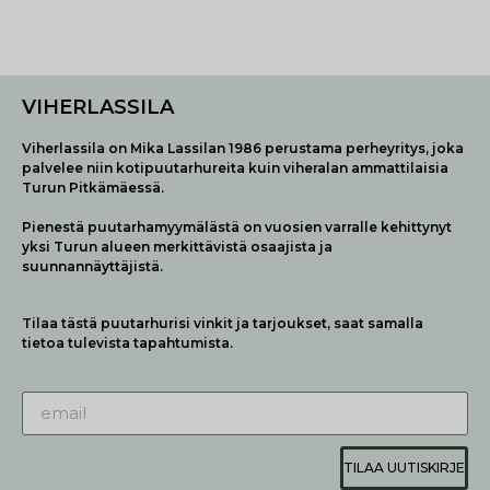
VIHERLASSILA
Viherlassila on Mika Lassilan 1986 perustama perheyritys, joka
palvelee niin kotipuutarhureita kuin viheralan ammattilaisia
Turun Pitkämäessä.
Pienestä puutarhamyymälästä on vuosien varralle kehittynyt
yksi Turun alueen merkittävistä osaajista ja
suunnannäyttäjistä.
Tilaa tästä puutarhurisi vinkit ja tarjoukset, saat samalla
tietoa tulevista tapahtumista.
TILAA UUTISKIRJE