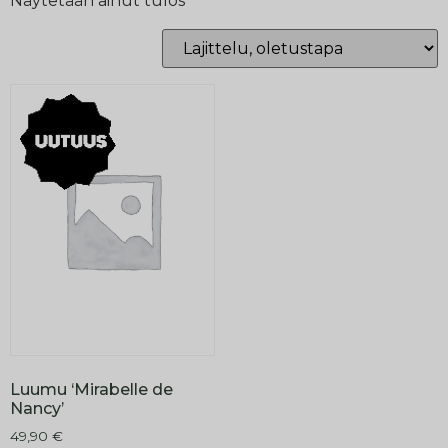
Näytetään ainut tulos
Luumu ‘Mirabelle de
Nancy’
49,90
€