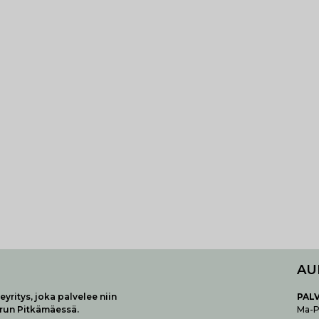
AU
yritys, joka palvelee niin
P
AL
urun Pitkämäessä.
Ma-Pe