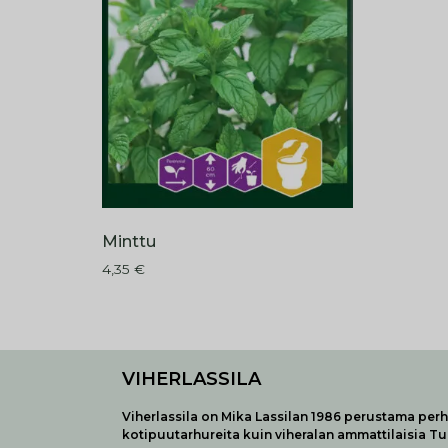
Minttu
4,35
€
VIHERLASSILA
Viherlassila on Mika Lassilan 1986 perustama perhe
kotipuutarhureita kuin viheralan ammattilaisia T