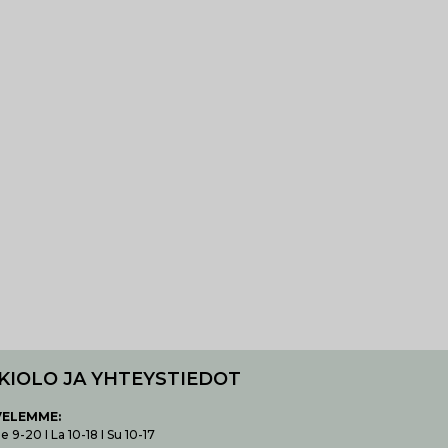
KIOLO JA YHTEYSTIEDOT
VELEMME:
 9-20 I La 10-18 I Su 10-17