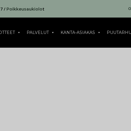
17 /
t
O
Poikkeusaukiolo
OTTEET
PALVELUT
KANTA-ASIAKAS
PUUTARHU