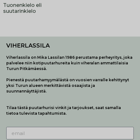
Tuonenkielo eli
suutarinkielo
VIHERLASSILA
Viherlassila on Mika Lassilan 1986 perustama perheyritys, joka
palvelee niin kotipuutarhureita kuin viheralan ammattilaisia
Turun Pitkämäessä.
Pienestä puutarhamyymälästä on vuosien varralle kehittynyt
yksi Turun alueen merkittävistä osaajista ja
suunnannäyttäjistä.
Tilaa tästä puutarhurisi vinkit ja tarjoukset, saat samalla
tietoa tulevista tapahtumista.