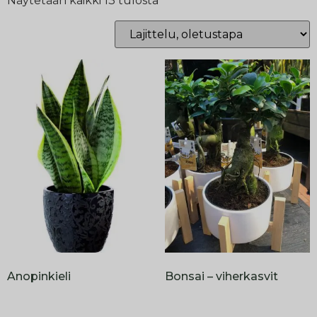
Näytetään kaikki 13 tulosta
Anopinkieli
Bonsai – viherkasvit