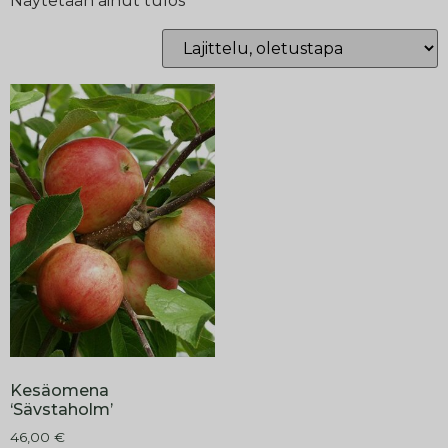
Näytetään ainut tulos
Kesäomena
‘Sävstaholm’
46,00
€