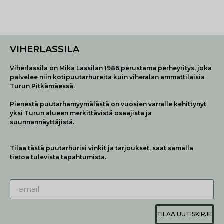
VIHERLASSILA
Viherlassila on Mika Lassilan 1986 perustama perheyritys, joka
palvelee niin kotipuutarhureita kuin viheralan ammattilaisia
Turun Pitkämäessä.
Pienestä puutarhamyymälästä on vuosien varralle kehittynyt
yksi Turun alueen merkittävistä osaajista ja
suunnannäyttäjistä.
Tilaa tästä puutarhurisi vinkit ja tarjoukset, saat samalla
tietoa tulevista tapahtumista.
TILAA UUTISKIRJE