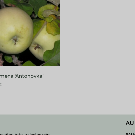
omena ‘Antonovka’
€
AU
yritys, joka palvelee niin
P
AL