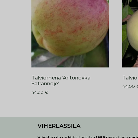
Talviomena ‘Antonovka
Talvi
Safrannoje’
44,00
44,90
€
VIHERLASSILA
Viherlassila on Mika Lassilan 1986 perustama perhe