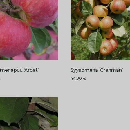
omenapuu ‘Arbat’
Syysomena ‘Grenman’
€
44,90
€