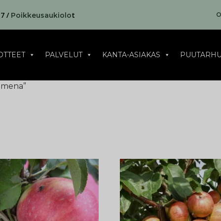
17 /
t
O
Poikkeusaukiolo
OTTEET
PALVELUT
KANTA-ASIAKAS
PUUTARHU
 omena”
a