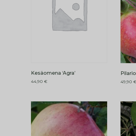
Kesäomena ‘Agra’
Pilari
44,90
€
49,90