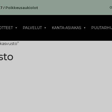
17 /
t
O
Poikkeusaukiolo
OTTEET
PALVELUT
KANTA-ASIAKAS
PUUTARHU
 kasvusto”
sto