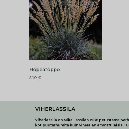
Hopeatoppo
5,10
€
VIHERLASSILA
Viherlassila on Mika Lassilan 1986 perustama perhe
kotipuutarhureita kuin viheralan ammattilaisia T