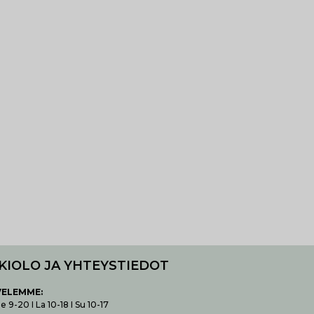
KIOLO JA YHTEYSTIEDOT
VELEMME:
 9-20 I La 10-18 I Su 10-17