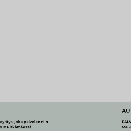
AU
yritys, joka palvelee niin
P
AL
urun Pitkämäessä.
Ma-Pe