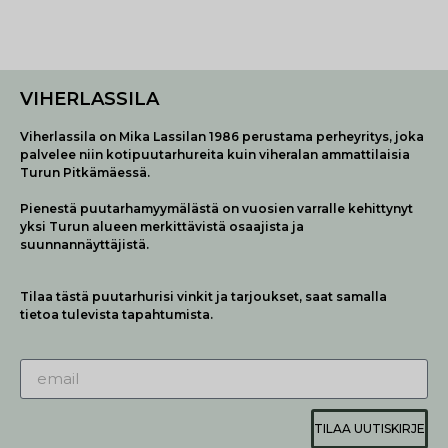
VIHERLASSILA
Viherlassila on Mika Lassilan 1986 perustama perheyritys, joka
palvelee niin kotipuutarhureita kuin viheralan ammattilaisia
Turun Pitkämäessä.
Pienestä puutarhamyymälästä on vuosien varralle kehittynyt
yksi Turun alueen merkittävistä osaajista ja
suunnannäyttäjistä.
Tilaa tästä puutarhurisi vinkit ja tarjoukset, saat samalla
tietoa tulevista tapahtumista.
TILAA UUTISKIRJE