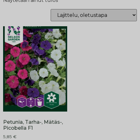
Näytetään ainut tulos
Petunia, Tarha-, Mätäs-,
Picobella F1
5,85
€