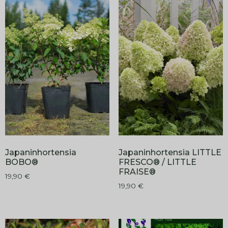
Japaninhortensia
Japaninhortensia LITTLE
BOBO®
FRESCO® / LITTLE
FRAISE®
19,90
€
19,90
€