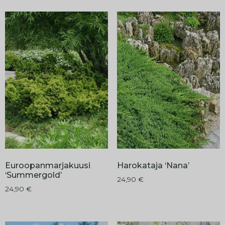
Euroopanmarjakuusi
Harokataja ‘Nana’
‘Summergold’
24,90
€
24,90
€