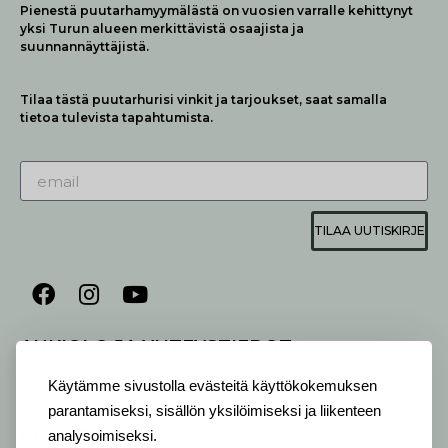
Pienestä puutarhamyymälästä on vuosien varralle kehittynyt
yksi Turun alueen merkittävistä osaajista ja
suunnannäyttäjistä.
Tilaa tästä puutarhurisi vinkit ja tarjoukset, saat samalla
tietoa tulevista tapahtumista.
TILAA UUTISKIRJE
AUKIOLO JA YHTEYSTIEDOT
P
ALVELEMME:
Käytämme sivustolla evästeitä käyttökokemuksen
Ma-Pe 9-20 I La 10-18 I Su 10-17
parantamiseksi, sisällön yksilöimiseksi ja liikenteen
OTA YHTEYTTÄ
:
analysoimiseksi.