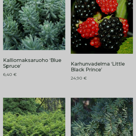
Kalliomaksaruoho ‘Blue
Karhunvadelma ‘Little
Spruce’
Black Prince’
6,40
€
24,90
€