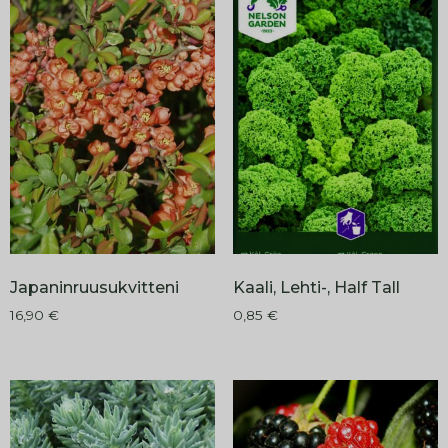
Japaninruusukvitteni
Kaali, Lehti-, Half Tall
16,90
€
0,85
€