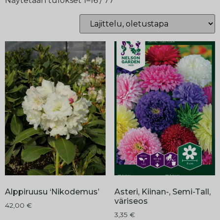
Näytetään tulokset 1–16 / 77
Alppiruusu ‘Nikodemus’
Asteri, Kiinan-, Semi-Tall,
väriseos
42,00
€
3,35
€