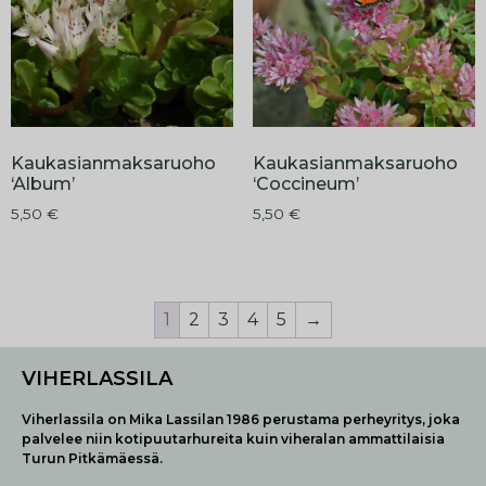
Kaukasianmaksaruoho
Kaukasianmaksaruoho
‘Album’
‘Coccineum’
5,50
€
5,50
€
1
2
3
4
5
→
VIHERLASSILA
Viherlassila on Mika Lassilan 1986 perustama perheyritys, joka
palvelee niin kotipuutarhureita kuin viheralan ammattilaisia
Turun Pitkämäessä.