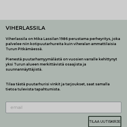
VIHERLASSILA
Viherlassila on Mika Lassilan 1986 perustama perheyritys, joka
palvelee niin kotipuutarhureita kuin viheralan ammattilaisia
Turun Pitkämäessä.
Pienestä puutarhamyymälästä on vuosien varralle kehittynyt
yksi Turun alueen merkittävistä osaajista ja
suunnannäyttäjistä.
Tilaa tästä puutarhurisi vinkit ja tarjoukset, saat samalla
tietoa tulevista tapahtumista.
TILAA UUTISKIRJE