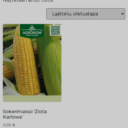
Näytetään ainut tulos
Sokerimaissi ‘Zlota
Karlowa’
0,95
€