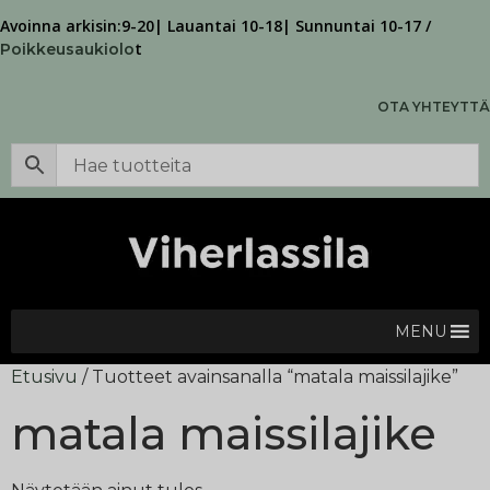
Avoinna arkisin:9-20| Lauantai 10-18| Sunnuntai 10-17 /
t
Poikkeusaukiolo
OTA YHTEYTTÄ
MENU
Etusivu
/ Tuotteet avainsanalla “matala maissilajike”
matala maissilajike