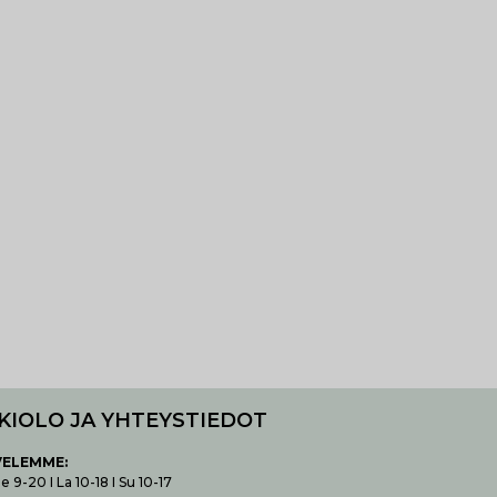
KIOLO JA YHTEYSTIEDOT
VELEMME:
 9-20 I La 10-18 I Su 10-17