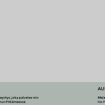
AU
yritys, joka palvelee niin
P
AL
urun Pitkämäessä.
Ma-Pe