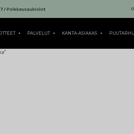
17 /
t
O
Poikkeusaukiolo
OTTEET
PALVELUT
KANTA-ASIAKAS
PUUTARHU
ka”