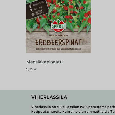
Mansikkapinaatti
5,95
€
VIHERLASSILA
Viherlassila on Mika Lassilan 1986 perustama perhe
kotipuutarhureita kuin viheralan ammattilaisia T