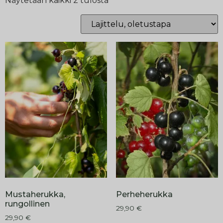
Näytetään kaikki 2 tulosta
Mustaherukka,
Perheherukka
rungollinen
29,90
€
29,90
€