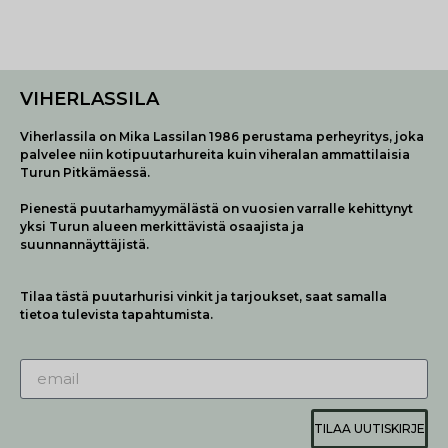
VIHERLASSILA
Viherlassila on Mika Lassilan 1986 perustama perheyritys, joka
palvelee niin kotipuutarhureita kuin viheralan ammattilaisia
Turun Pitkämäessä.
Pienestä puutarhamyymälästä on vuosien varralle kehittynyt
yksi Turun alueen merkittävistä osaajista ja
suunnannäyttäjistä.
Tilaa tästä puutarhurisi vinkit ja tarjoukset, saat samalla
tietoa tulevista tapahtumista.
TILAA UUTISKIRJE