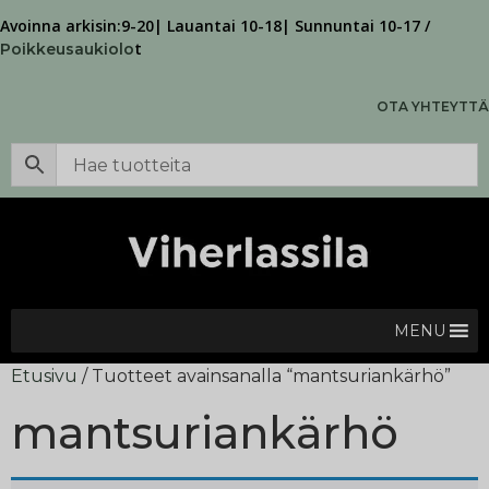
Avoinna arkisin:9-20| Lauantai 10-18| Sunnuntai 10-17 /
t
Poikkeusaukiolo
OTA YHTEYTTÄ
MENU
Etusivu
/ Tuotteet avainsanalla “mantsuriankärhö”
mantsuriankärhö