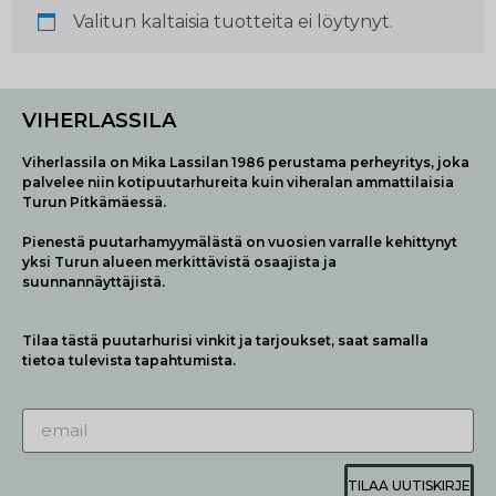
Valitun kaltaisia tuotteita ei löytynyt.
VIHERLASSILA
Viherlassila on Mika Lassilan 1986 perustama perheyritys, joka
palvelee niin kotipuutarhureita kuin viheralan ammattilaisia
Turun Pitkämäessä.
Pienestä puutarhamyymälästä on vuosien varralle kehittynyt
yksi Turun alueen merkittävistä osaajista ja
suunnannäyttäjistä.
Tilaa tästä puutarhurisi vinkit ja tarjoukset, saat samalla
tietoa tulevista tapahtumista.
TILAA UUTISKIRJE