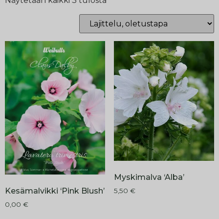
Näytetään kaikki 3 tulosta
Myskimalva ‘Alba’
Kesämalvikki ‘Pink Blush’
5,50
€
0,00
€