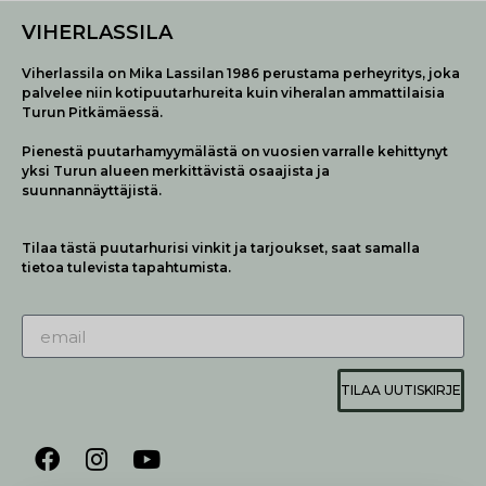
VIHERLASSILA
Viherlassila on Mika Lassilan 1986 perustama perheyritys, joka
palvelee niin kotipuutarhureita kuin viheralan ammattilaisia
Turun Pitkämäessä.
Pienestä puutarhamyymälästä on vuosien varralle kehittynyt
yksi Turun alueen merkittävistä osaajista ja
suunnannäyttäjistä.
Tilaa tästä puutarhurisi vinkit ja tarjoukset, saat samalla
tietoa tulevista tapahtumista.
TILAA UUTISKIRJE