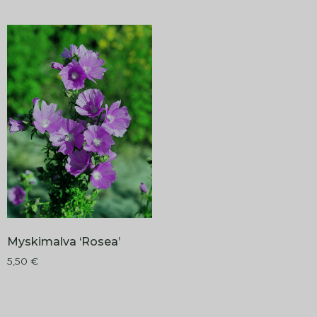
Myskimalva ‘Rosea’
5,50
€