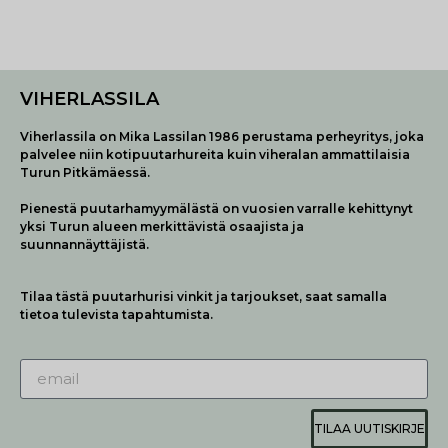
VIHERLASSILA
Viherlassila on Mika Lassilan 1986 perustama perheyritys, joka
palvelee niin kotipuutarhureita kuin viheralan ammattilaisia
Turun Pitkämäessä.
Pienestä puutarhamyymälästä on vuosien varralle kehittynyt
yksi Turun alueen merkittävistä osaajista ja
suunnannäyttäjistä.
Tilaa tästä puutarhurisi vinkit ja tarjoukset, saat samalla
tietoa tulevista tapahtumista.
TILAA UUTISKIRJE