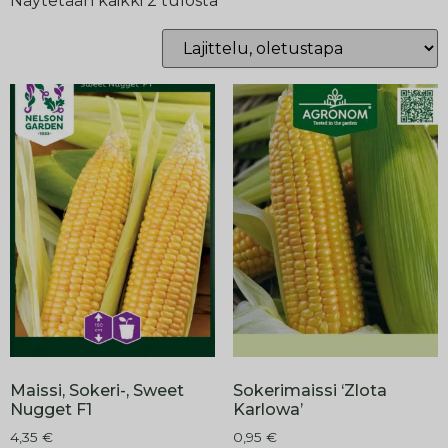
Näytetään kaikki 2 tulosta
Maissi, Sokeri-, Sweet
Sokerimaissi ‘Zlota
Nugget F1
Karlowa’
4,35
€
0,95
€