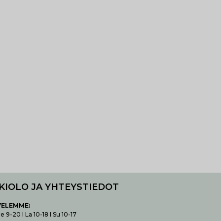
KIOLO JA YHTEYSTIEDOT
VELEMME:
 9-20 I La 10-18 I Su 10-17