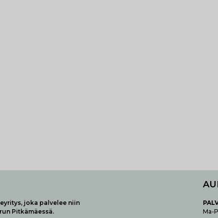
AU
yritys, joka palvelee niin
P
AL
urun Pitkämäessä.
Ma-Pe