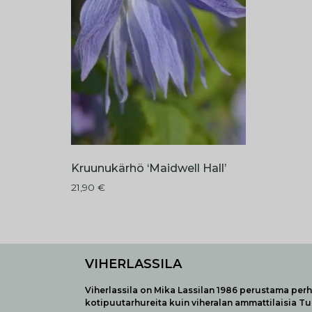
Kruunukärhö ‘Maidwell Hall’
21,90
€
VIHERLASSILA
Viherlassila on Mika Lassilan 1986 perustama perhe
kotipuutarhureita kuin viheralan ammattilaisia T