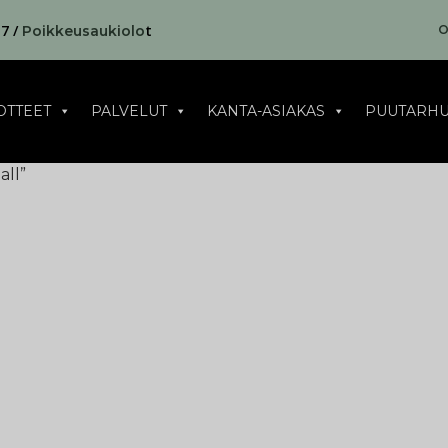
17 /
t
O
Poikkeusaukiolo
OTTEET
PALVELUT
KANTA-ASIAKAS
PUUTARHU
all”