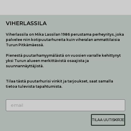
VIHERLASSILA
Viherlassila on Mika Lassilan 1986 perustama perheyritys, joka
palvelee niin kotipuutarhureita kuin viheralan ammattilaisia
Turun Pitkämäessä.
Pienestä puutarhamyymälästä on vuosien varralle kehittynyt
yksi Turun alueen merkittävistä osaajista ja
suunnannäyttäjistä.
Tilaa tästä puutarhurisi vinkit ja tarjoukset, saat samalla
tietoa tulevista tapahtumista.
TILAA UUTISKIRJE