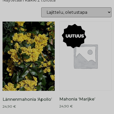
Näytetään kaikki 2 tulosta
Mahonia ‘Marijke’
Lännenmahonia ‘Apollo’
24,90
€
24,90
€