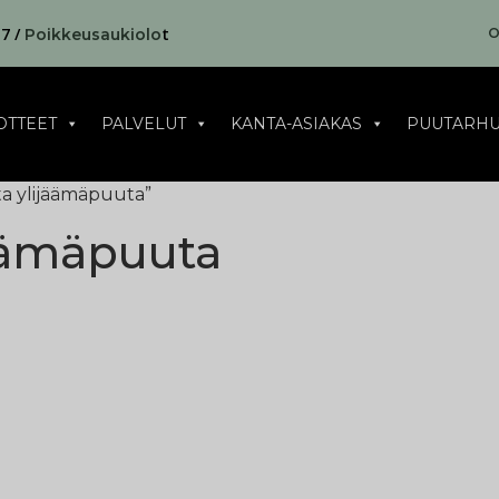
17 /
t
O
Poikkeusaukiolo
OTTEET
PALVELUT
KANTA-ASIAKAS
PUUTARHU
ta ylijäämäpuuta”
äämäpuuta