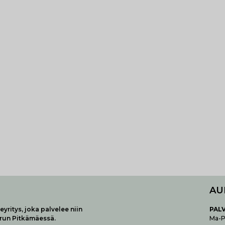
AU
yritys, joka palvelee niin
P
AL
urun Pitkämäessä.
Ma-Pe