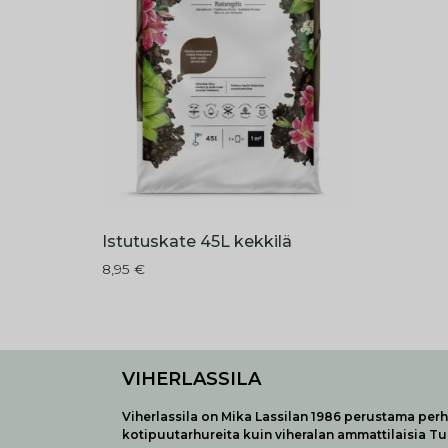
Istutuskate 45L kekkilä
8,95
€
VIHERLASSILA
Viherlassila on Mika Lassilan 1986 perustama perhe
kotipuutarhureita kuin viheralan ammattilaisia T