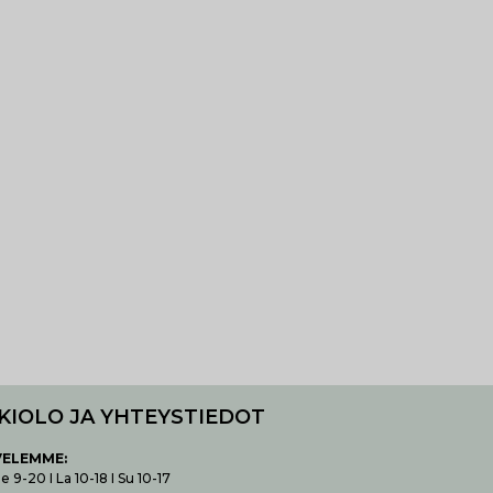
KIOLO JA YHTEYSTIEDOT
VELEMME:
 9-20 I La 10-18 I Su 10-17