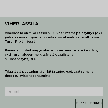
VIHERLASSILA
Viherlassila on Mika Lassilan 1986 perustama perheyritys, joka
palvelee niin kotipuutarhureita kuin viheralan ammattilaisia
Turun Pitkämäessä.
Pienestä puutarhamyymälästä on vuosien varralle kehittynyt
yksi Turun alueen merkittävistä osaajista ja
suunnannäyttäjistä.
Tilaa tästä puutarhurisi vinkit ja tarjoukset, saat samalla
tietoa tulevista tapahtumista.
TILAA UUTISKIRJE