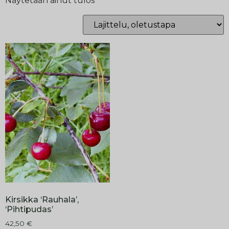
Näytetään ainut tulos
Kirsikka ‘Rauhala’,
‘Pihtipudas’
42,50
€