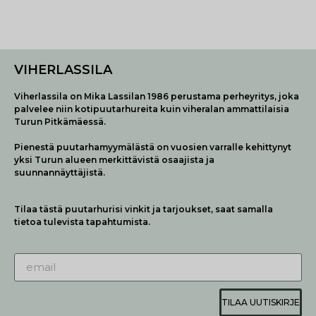
VIHERLASSILA
Viherlassila on Mika Lassilan 1986 perustama perheyritys, joka
palvelee niin kotipuutarhureita kuin viheralan ammattilaisia
Turun Pitkämäessä.
Pienestä puutarhamyymälästä on vuosien varralle kehittynyt
yksi Turun alueen merkittävistä osaajista ja
suunnannäyttäjistä.
Tilaa tästä puutarhurisi vinkit ja tarjoukset, saat samalla
tietoa tulevista tapahtumista.
TILAA UUTISKIRJE