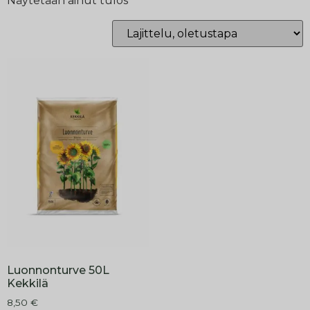
Näytetään ainut tulos
Luonnonturve 50L
Kekkilä
8,50
€