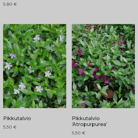
5,80
€
Pikkutalvio
Pikkutalvio
‘Atropurpurea’
5,50
€
5,50
€