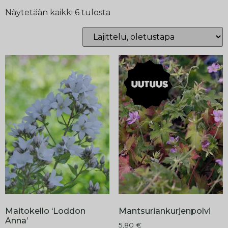
Näytetään kaikki 6 tulosta
Maitokello ‘Loddon
Mantsuriankurjenpolvi
Anna’
5,80
€