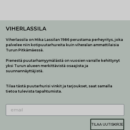
VIHERLASSILA
Viherlassila on Mika Lassilan 1986 perustama perheyritys, joka
palvelee niin kotipuutarhureita kuin viheralan ammattilaisia
Turun Pitkämäessä.
Pienestä puutarhamyymälästä on vuosien varralle kehittynyt
yksi Turun alueen merkittävistä osaajista ja
suunnannäyttäjistä.
Tilaa tästä puutarhurisi vinkit ja tarjoukset, saat samalla
tietoa tulevista tapahtumista.
TILAA UUTISKIRJE