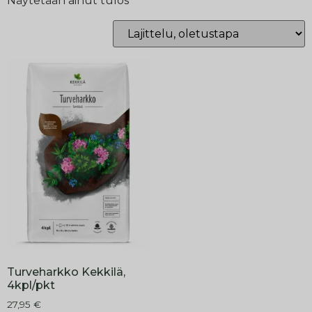
Näytetään ainut tulos
Turveharkko Kekkilä,
4kpl/pkt
27,95
€