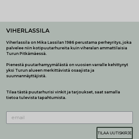
VIHERLASSILA
Viherlassila on Mika Lassilan 1986 perustama perheyritys, joka
palvelee niin kotipuutarhureita kuin viheralan ammattilaisia
Turun Pitkämäessä.
Pienestä puutarhamyymälästä on vuosien varralle kehittynyt
yksi Turun alueen merkittävistä osaajista ja
suunnannäyttäjistä.
Tilaa tästä puutarhurisi vinkit ja tarjoukset, saat samalla
tietoa tulevista tapahtumista.
TILAA UUTISKIRJE