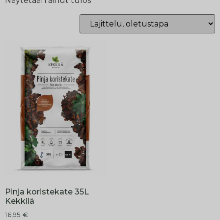
Näytetään ainut tulos
Pinja koristekate 35L
Kekkilä
16,95
€