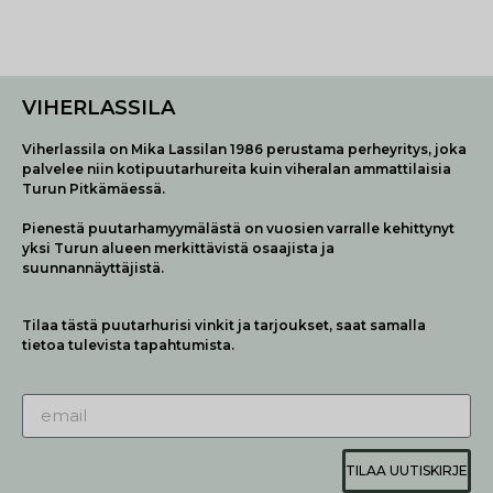
VIHERLASSILA
Viherlassila on Mika Lassilan 1986 perustama perheyritys, joka
palvelee niin kotipuutarhureita kuin viheralan ammattilaisia
Turun Pitkämäessä.
Pienestä puutarhamyymälästä on vuosien varralle kehittynyt
yksi Turun alueen merkittävistä osaajista ja
suunnannäyttäjistä.
Tilaa tästä puutarhurisi vinkit ja tarjoukset, saat samalla
tietoa tulevista tapahtumista.
TILAA UUTISKIRJE