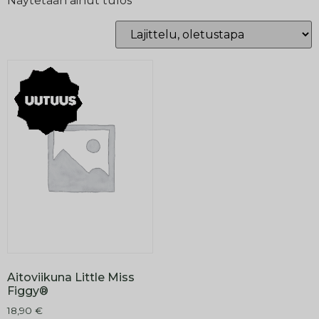
Näytetään ainut tulos
Aitoviikuna Little Miss
Figgy®
18,90
€