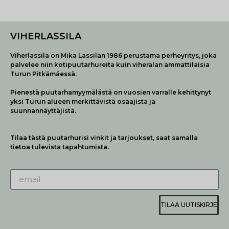
VIHERLASSILA
Viherlassila on Mika Lassilan 1986 perustama perheyritys, joka
palvelee niin kotipuutarhureita kuin viheralan ammattilaisia
Turun Pitkämäessä.
Pienestä puutarhamyymälästä on vuosien varralle kehittynyt
yksi Turun alueen merkittävistä osaajista ja
suunnannäyttäjistä.
Tilaa tästä puutarhurisi vinkit ja tarjoukset, saat samalla
tietoa tulevista tapahtumista.
TILAA UUTISKIRJE