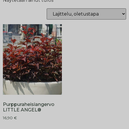
Näytetään ainut tulos
Purppuraheisiangervo
LITTLE ANGEL®
16,90
€