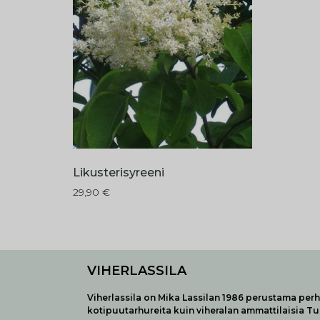
Likusterisyreeni
29,90
€
VIHERLASSILA
Viherlassila on Mika Lassilan 1986 perustama perhe
kotipuutarhureita kuin viheralan ammattilaisia T