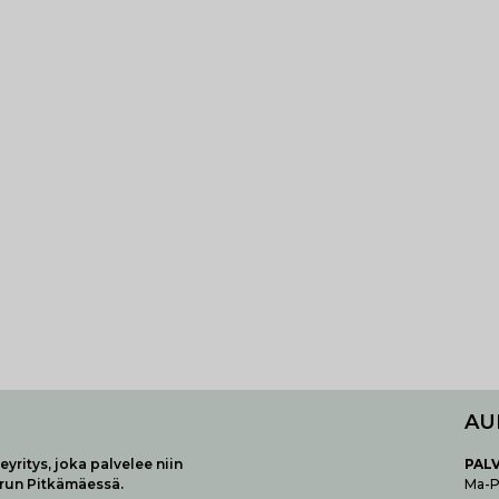
AU
yritys, joka palvelee niin
P
AL
urun Pitkämäessä.
Ma-Pe