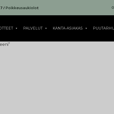
17 /
t
O
Poikkeusaukiolo
OTTEET
PALVELUT
KANTA-ASIAKAS
PUUTARHU
reeni”