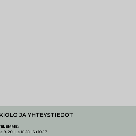
KIOLO JA YHTEYSTIEDOT
VELEMME:
 9-20 I La 10-18 I Su 10-17