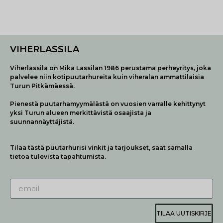
VIHERLASSILA
Viherlassila on Mika Lassilan 1986 perustama perheyritys, joka
palvelee niin kotipuutarhureita kuin viheralan ammattilaisia
Turun Pitkämäessä.
Pienestä puutarhamyymälästä on vuosien varralle kehittynyt
yksi Turun alueen merkittävistä osaajista ja
suunnannäyttäjistä.
Tilaa tästä puutarhurisi vinkit ja tarjoukset, saat samalla
tietoa tulevista tapahtumista.
TILAA UUTISKIRJE