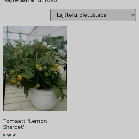
Näytetään ainut tulos
Tomaatti ‘Lemon
Sherbet’
5,95
€