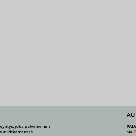
AU
yritys, joka palvelee niin
P
AL
urun Pitkämäessä.
Ma-Pe