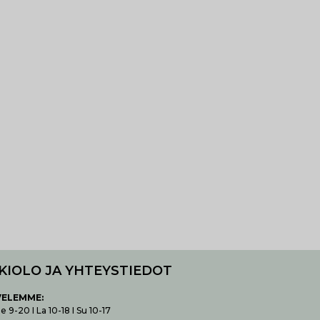
KIOLO JA YHTEYSTIEDOT
VELEMME:
 9-20 I La 10-18 I Su 10-17