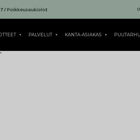
17 /
t
O
Poikkeusaukiolo
OTTEET
PALVELUT
KANTA-ASIAKAS
PUUTARHU
”