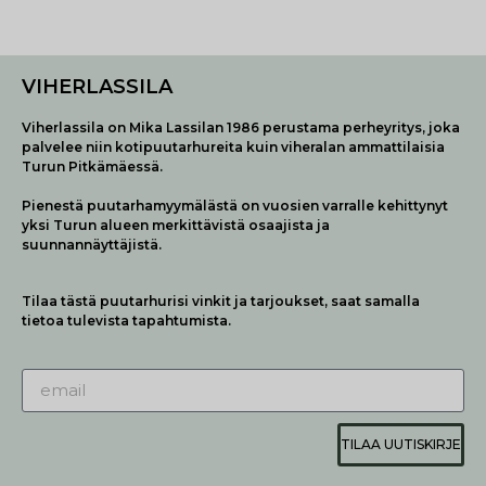
VIHERLASSILA
Viherlassila on Mika Lassilan 1986 perustama perheyritys, joka
palvelee niin kotipuutarhureita kuin viheralan ammattilaisia
Turun Pitkämäessä.
Pienestä puutarhamyymälästä on vuosien varralle kehittynyt
yksi Turun alueen merkittävistä osaajista ja
suunnannäyttäjistä.
Tilaa tästä puutarhurisi vinkit ja tarjoukset, saat samalla
tietoa tulevista tapahtumista.
TILAA UUTISKIRJE