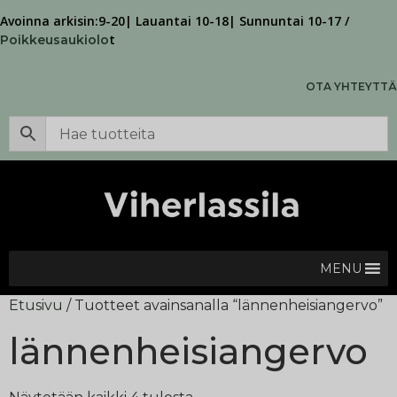
Avoinna arkisin:9-20| Lauantai 10-18| Sunnuntai 10-17 /
t
Poikkeusaukiolo
OTA YHTEYTTÄ
MENU
Etusivu
/ Tuotteet avainsanalla “lännenheisiangervo”
lännenheisiangervo