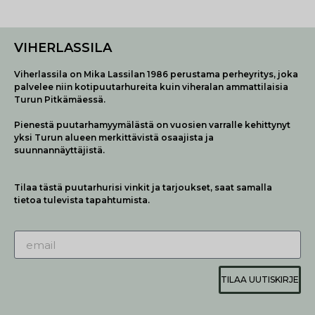
VIHERLASSILA
Viherlassila on Mika Lassilan 1986 perustama perheyritys, joka
palvelee niin kotipuutarhureita kuin viheralan ammattilaisia
Turun Pitkämäessä.
Pienestä puutarhamyymälästä on vuosien varralle kehittynyt
yksi Turun alueen merkittävistä osaajista ja
suunnannäyttäjistä.
Tilaa tästä puutarhurisi vinkit ja tarjoukset, saat samalla
tietoa tulevista tapahtumista.
TILAA UUTISKIRJE