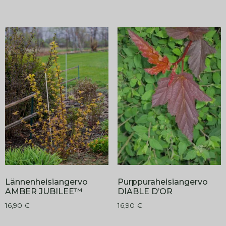
Lännenheisiangervo
Purppuraheisiangervo
AMBER JUBILEE™
DIABLE D’OR
16,90
€
16,90
€