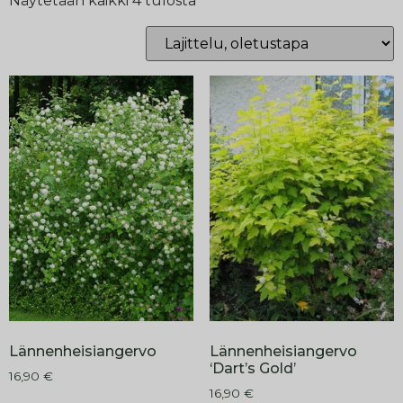
Näytetään kaikki 4 tulosta
Lännenheisiangervo
Lännenheisiangervo
‘Dart’s Gold’
16,90
€
16,90
€