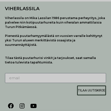
VIHERLASSILA
Viherlassila on Mika Lassilan 1986 perustama perheyritys, joka
palvelee niin kotipuutarhureita kuin viheralan ammattilaisia
Turun Pitkämäessä.
Pienestä puutarhamyymälästä on vuosien varralle kehittynyt
yksi Turun alueen merkittävistä osaajista ja
suunnannäyttäjistä.
Tilaa tästä puutarhurisi vinkit ja tarjoukset, saat samalla
tietoa tulevista tapahtumista.
TILAA UUTISKIRJE