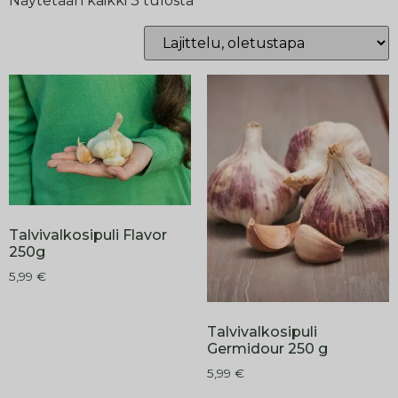
Näytetään kaikki 3 tulosta
Talvivalkosipuli Flavor
250g
5,99
€
Talvivalkosipuli
Germidour 250 g
5,99
€