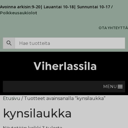
Avoinna arkisin:9-20| Lauantai 10-18| Sunnuntai 10-17 /
t
Poikkeusaukiolo
OTA YHTEYTTÄ
MENU
Etusivu
/ Tuotteet avainsanalla “kynsilaukka”
kynsilaukka