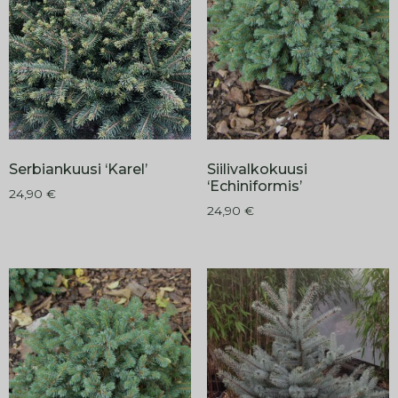
Serbiankuusi ‘Karel’
Siilivalkokuusi
‘Echiniformis’
24,90
€
24,90
€