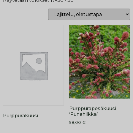
Näytetään tulokset 17–30 / 30
Purppurapesäkuusi
‘Punahilkka’
Purppurakuusi
98,00
€