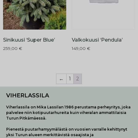
Valkokuusi ‘Pendula’
Sinikuusi ‘Super Blue’
149,00
€
259,00
€
←
1
2
VIHERLASSILA
Viherlassila on Mika Lassilan 1986 perustama perheyritys, joka
palvelee niin kotipuutarhureita kuin viheralan ammattilaisia
Turun Pitkämäessä.
Pienestä puutarhamyymälästä on vuosien varralle kehittynyt
yksi Turun alueen merkittävistä osaajista ja