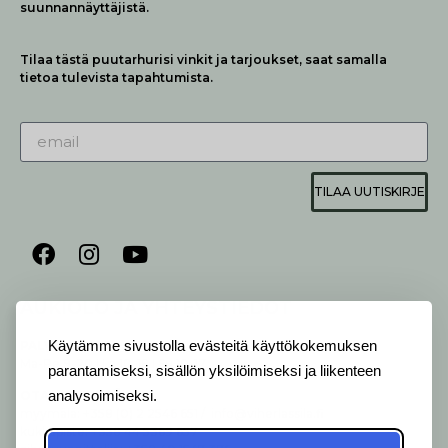
suunnannäyttäjistä.
Tilaa tästä puutarhurisi vinkit ja tarjoukset, saat samalla
tietoa tulevista tapahtumista.
TILAA UUTISKIRJE
AUKIOLO JA YHTEYSTIEDOT
P
ALVELEMME:
Käytämme sivustolla evästeitä käyttökokemuksen
Ma-Pe 9-20 I La 10-18 I Su 10-17
parantamiseksi, sisällön yksilöimiseksi ja liikenteen
analysoimiseksi.
OTA YHTEYTTÄ
:
myymälä: +358 (0) 2 2546 651 / info@viherlassila.fi
kukkapiste: +358 44 5369 657