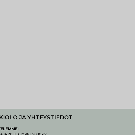
KIOLO JA YHTEYSTIEDOT
VELEMME:
 9-20 I La 10-18 I Su 10-17