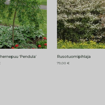
ahernepuu ‘Pendula’
Rusotuomipihlaja
€
79,00
€