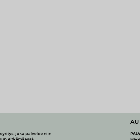
AU
yritys, joka palvelee niin
P
AL
urun Pitkämäessä.
Ma-Pe