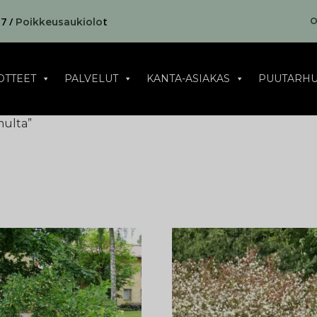
17 /
t
O
Poikkeusaukiolo
OTTEET
PALVELUT
KANTA-ASIAKAS
PUUTARHU
multa”