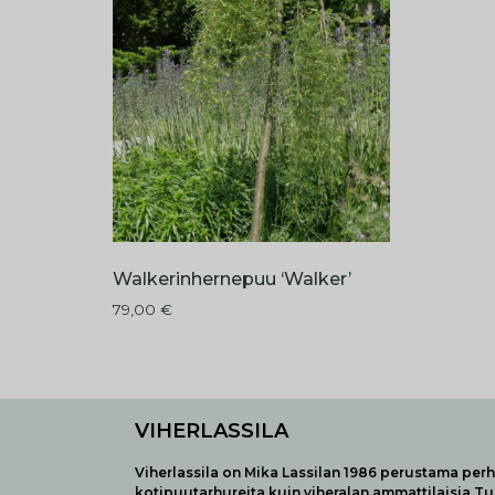
Walkerinhernepuu ‘Walker’
79,00
€
VIHERLASSILA
Viherlassila on Mika Lassilan 1986 perustama perhe
kotipuutarhureita kuin viheralan ammattilaisia T