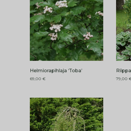
Helmiorapihlaja ‘Toba’
Riipp
69,00
€
79,00