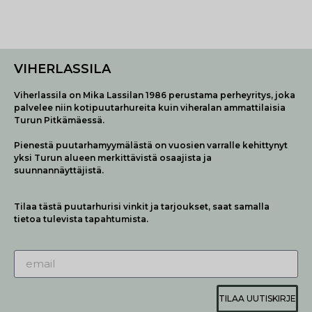
VIHERLASSILA
Viherlassila on Mika Lassilan 1986 perustama perheyritys, joka
palvelee niin kotipuutarhureita kuin viheralan ammattilaisia
Turun Pitkämäessä.
Pienestä puutarhamyymälästä on vuosien varralle kehittynyt
yksi Turun alueen merkittävistä osaajista ja
suunnannäyttäjistä.
Tilaa tästä puutarhurisi vinkit ja tarjoukset, saat samalla
tietoa tulevista tapahtumista.
TILAA UUTISKIRJE