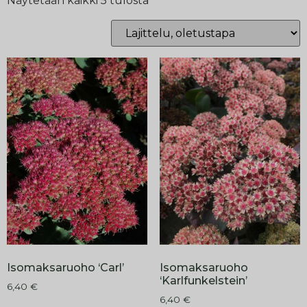
Näytetään kaikki 5 tulosta
Isomaksaruoho ‘Carl’
Isomaksaruoho
‘Karlfunkelstein’
6,40
€
6,40
€