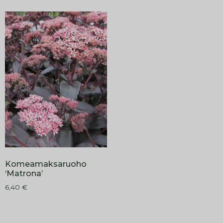
Komeamaksaruoho
‘Matrona’
6,40
€