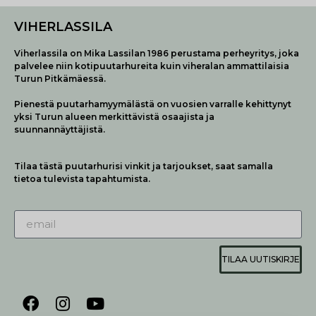
VIHERLASSILA
Viherlassila on Mika Lassilan 1986 perustama perheyritys, joka
palvelee niin kotipuutarhureita kuin viheralan ammattilaisia
Turun Pitkämäessä.
Pienestä puutarhamyymälästä on vuosien varralle kehittynyt
yksi Turun alueen merkittävistä osaajista ja
suunnannäyttäjistä.
Tilaa tästä puutarhurisi vinkit ja tarjoukset, saat samalla
tietoa tulevista tapahtumista.
TILAA UUTISKIRJE