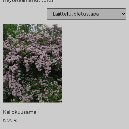
Näytetään ainut tulos
Kellokuusama
19,90
€