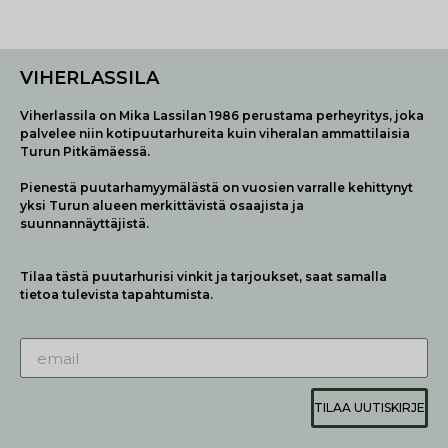
VIHERLASSILA
Viherlassila on Mika Lassilan 1986 perustama perheyritys, joka
palvelee niin kotipuutarhureita kuin viheralan ammattilaisia
Turun Pitkämäessä.
Pienestä puutarhamyymälästä on vuosien varralle kehittynyt
yksi Turun alueen merkittävistä osaajista ja
suunnannäyttäjistä.
Tilaa tästä puutarhurisi vinkit ja tarjoukset, saat samalla
tietoa tulevista tapahtumista.
TILAA UUTISKIRJE