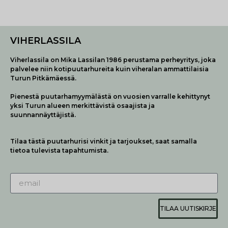
VIHERLASSILA
Viherlassila on Mika Lassilan 1986 perustama perheyritys, joka
palvelee niin kotipuutarhureita kuin viheralan ammattilaisia
Turun Pitkämäessä.
Pienestä puutarhamyymälästä on vuosien varralle kehittynyt
yksi Turun alueen merkittävistä osaajista ja
suunnannäyttäjistä.
Tilaa tästä puutarhurisi vinkit ja tarjoukset, saat samalla
tietoa tulevista tapahtumista.
TILAA UUTISKIRJE