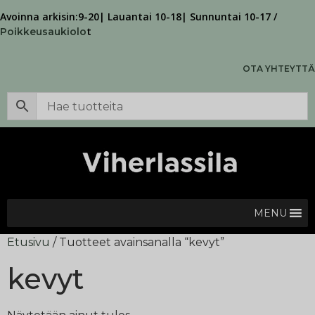
Avoinna arkisin:9-20| Lauantai 10-18| Sunnuntai 10-17 /
t
Poikkeusaukiolo
OTA YHTEYTTÄ
MENU
Etusivu
/ Tuotteet avainsanalla “kevyt”
kevyt