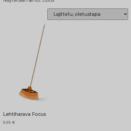
Näytetään ainut tulos
Lehtiharava Focus
9,95
€