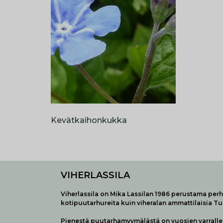
Kevätkaihonkukka
VIHERLASSILA
Viherlassila on Mika Lassilan 1986 perustama perhe
kotipuutarhureita kuin viheralan ammattilaisia T
Pienestä puutarhamyymälästä on vuosien varralle 