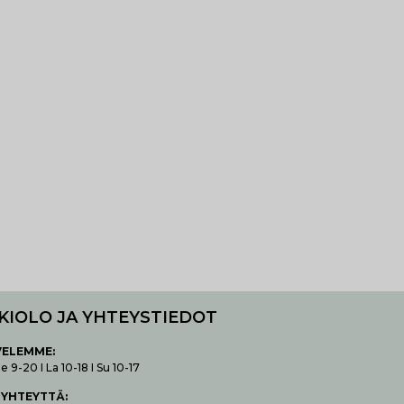
KIOLO JA YHTEYSTIEDOT
VELEMME:
 9-20 I La 10-18 I Su 10-17
 YHTEYTTÄ
: