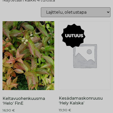
Näytetään kaikki 4 tulosta
Kesädamaskonruusu
Keltavuohenkuusma
‘Hely Kalska’
‘Helo’ FinE
19,90
€
16,90
€