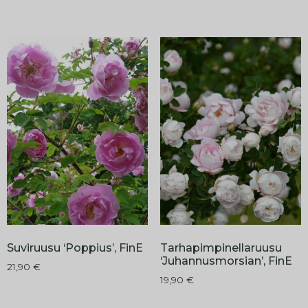
Suviruusu ‘Poppius’, FinE
Tarhapimpinellaruusu
‘Juhannusmorsian’, FinE
21,90
€
19,90
€