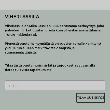
VIHERLASSILA
Viherlassila on Mika Lassilan 1986 perustama perheyritys, joka
palvelee niin kotipuutarhureita kuin viheralan ammattilaisia
Turun Pitkämäessä.
Pienestä puutarhamyymälästä on vuosien varralle kehittynyt
yksi Turun alueen merkittävistä osaajista ja
suunnannäyttäjistä.
Tilaa tästä puutarhurisi vinkit ja tarjoukset, saat samalla
tietoa tulevista tapahtumista.
TILAA UUTISKIRJE