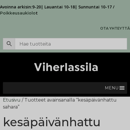
Avoinna arkisin:9-20| Lauantai 10-18| Sunnuntai 10-17 /
t
Poikkeusaukiolo
OTA YHTEYTTÄ
MENU
Etusivu
/ Tuotteet avainsanalla “kesäpäivänhattu
sahara”
kesäpäivänhattu