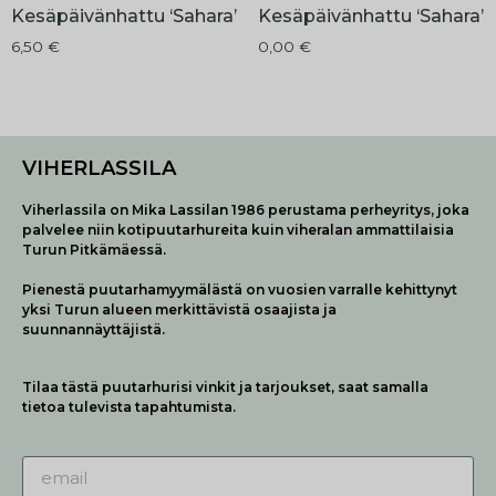
Kesäpäivänhattu ‘Sahara’
Kesäpäivänhattu ‘Sahara’
6,50
€
0,00
€
VIHERLASSILA
Viherlassila on Mika Lassilan 1986 perustama perheyritys, joka
palvelee niin kotipuutarhureita kuin viheralan ammattilaisia
Turun Pitkämäessä.
Pienestä puutarhamyymälästä on vuosien varralle kehittynyt
yksi Turun alueen merkittävistä osaajista ja
suunnannäyttäjistä.
Tilaa tästä puutarhurisi vinkit ja tarjoukset, saat samalla
tietoa tulevista tapahtumista.