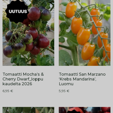
Tomaatti Mocha’s &
Tomaatti San Marzano
Cherry Dwarf_loppu
‘Krebs Mandarina’,
kaudelta 2026
Luomu
6,95
€
5,95
€