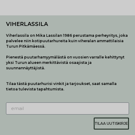
VIHERLASSILA
Viherlassila on Mika Lassilan 1986 perustama perheyritys, joka
palvelee niin kotipuutarhureita kuin viheralan ammattilaisia
Turun Pitkämäessä.
Pienestä puutarhamyymälästä on vuosien varralle kehittynyt
yksi Turun alueen merkittävistä osaajista ja
suunnannäyttäjistä.
Tilaa tästä puutarhurisi vinkit ja tarjoukset, saat samalla
tietoa tulevista tapahtumista.
TILAA UUTISKIRJE