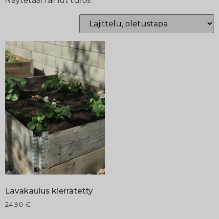
Näytetään ainut tulos
Lavakaulus kierrätetty
24,90
€