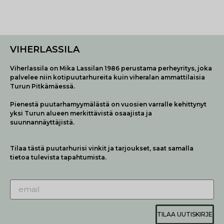
VIHERLASSILA
Viherlassila on Mika Lassilan 1986 perustama perheyritys, joka
palvelee niin kotipuutarhureita kuin viheralan ammattilaisia
Turun Pitkämäessä.
Pienestä puutarhamyymälästä on vuosien varralle kehittynyt
yksi Turun alueen merkittävistä osaajista ja
suunnannäyttäjistä.
Tilaa tästä puutarhurisi vinkit ja tarjoukset, saat samalla
tietoa tulevista tapahtumista.
TILAA UUTISKIRJE