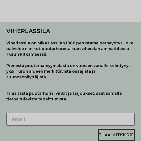
VIHERLASSILA
Viherlassila on Mika Lassilan 1986 perustama perheyritys, joka
palvelee niin kotipuutarhureita kuin viheralan ammattilaisia
Turun Pitkämäessä.
Pienestä puutarhamyymälästä on vuosien varralle kehittynyt
yksi Turun alueen merkittävistä osaajista ja
suunnannäyttäjistä.
Tilaa tästä puutarhurisi vinkit ja tarjoukset, saat samalla
tietoa tulevista tapahtumista.
TILAA UUTISKIRJE