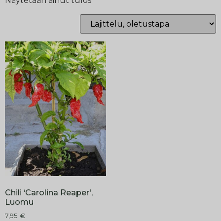
Näytetään ainut tulos
Chili ‘Carolina Reaper’,
Luomu
7,95
€