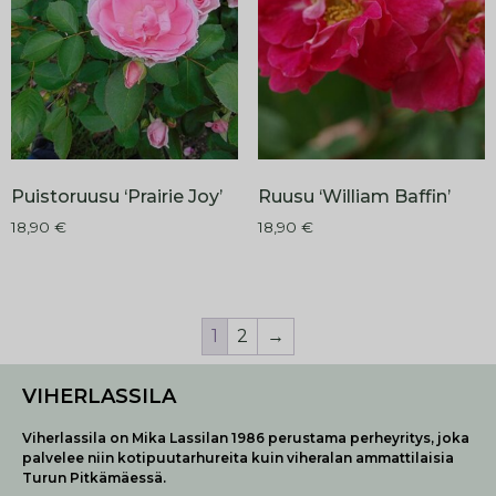
Puistoruusu ‘Prairie Joy’
Ruusu ‘William Baffin’
18,90
€
18,90
€
1
2
→
VIHERLASSILA
Viherlassila on Mika Lassilan 1986 perustama perheyritys, joka
palvelee niin kotipuutarhureita kuin viheralan ammattilaisia
Turun Pitkämäessä.