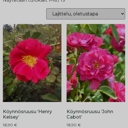
Näytetään tulokset 1–16 / 19
Köynnösruusu ‘Henry
Köynnösruusu ‘John
Kelsey’
Cabot’
18,90
€
18,90
€