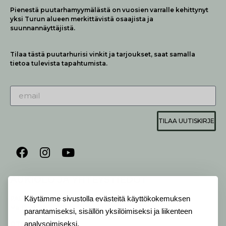
Pienestä puutarhamyymälästä on vuosien varralle kehittynyt
yksi Turun alueen merkittävistä osaajista ja
suunnannäyttäjistä.
Tilaa tästä puutarhurisi vinkit ja tarjoukset, saat samalla
tietoa tulevista tapahtumista.
TILAA UUTISKIRJE
AUKIOLO JA YHTEYSTIEDOT
P
ALVELEMME:
Käytämme sivustolla evästeitä käyttökokemuksen
Ma-Pe 9-20 I La 10-18 I Su 10-17
parantamiseksi, sisällön yksilöimiseksi ja liikenteen
analysoimiseksi.
OTA YHTEYTTÄ
: