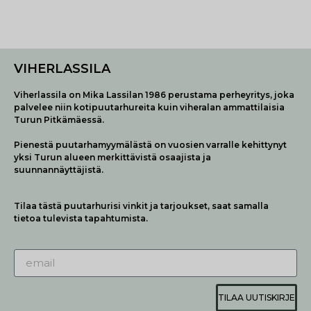
VIHERLASSILA
Viherlassila on Mika Lassilan 1986 perustama perheyritys, joka
palvelee niin kotipuutarhureita kuin viheralan ammattilaisia
Turun Pitkämäessä.
Pienestä puutarhamyymälästä on vuosien varralle kehittynyt
yksi Turun alueen merkittävistä osaajista ja
suunnannäyttäjistä.
Tilaa tästä puutarhurisi vinkit ja tarjoukset, saat samalla
tietoa tulevista tapahtumista.
TILAA UUTISKIRJE