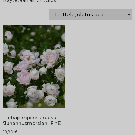
Näytetään ainut tulos
Tarhapimpinellaruusu
‘Juhannusmorsian’, FinE
19,90
€