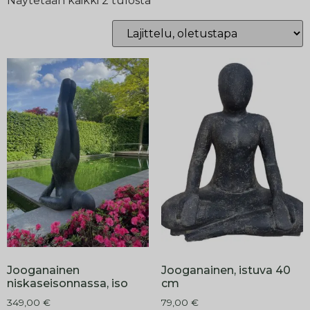
Näytetään kaikki 2 tulosta
Jooganainen
Jooganainen, istuva 40
niskaseisonnassa, iso
cm
349,00
€
79,00
€