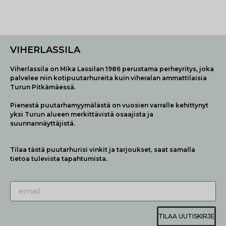
VIHERLASSILA
Viherlassila on Mika Lassilan 1986 perustama perheyritys, joka
palvelee niin kotipuutarhureita kuin viheralan ammattilaisia
Turun Pitkämäessä.
Pienestä puutarhamyymälästä on vuosien varralle kehittynyt
yksi Turun alueen merkittävistä osaajista ja
suunnannäyttäjistä.
Tilaa tästä puutarhurisi vinkit ja tarjoukset, saat samalla
tietoa tulevista tapahtumista.
TILAA UUTISKIRJE