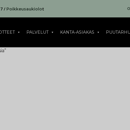
17 /
t
O
Poikkeusaukiolo
OTTEET
PALVELUT
KANTA-ASIAKAS
PUUTARHU
ia”