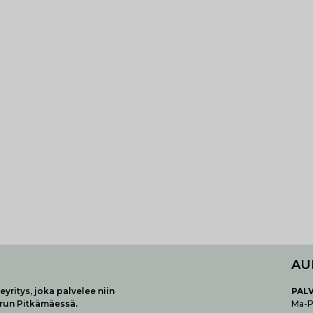
AU
yritys, joka palvelee niin
P
AL
urun Pitkämäessä.
Ma-Pe