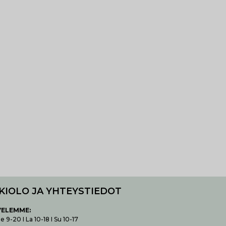
KIOLO JA YHTEYSTIEDOT
VELEMME:
 9-20 I La 10-18 I Su 10-17