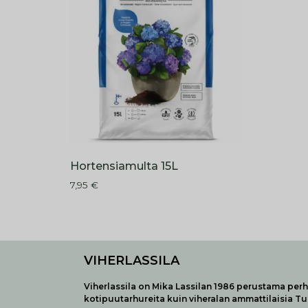
Hortensiamulta 15L
7,95
€
VIHERLASSILA
Viherlassila on Mika Lassilan 1986 perustama perhe
kotipuutarhureita kuin viheralan ammattilaisia T